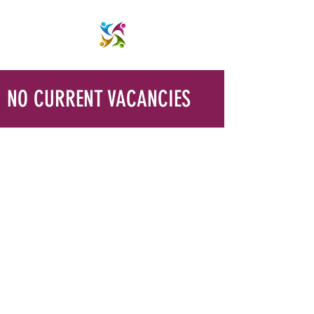
NO CURRENT VACANCIES
Subari Foster Care
admin@subari.co.uk